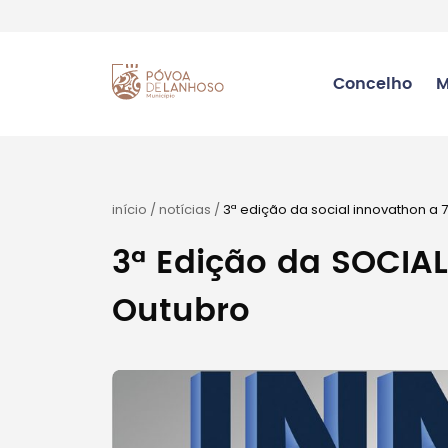
Concelho
M
início
/
notícias
/
3ª edição da social innovathon a 7
3ª Edição da SOCIA
Outubro