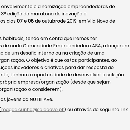
ão, envolvimento e dinamização empreendedoras de
 3ª edição da maratona de inovação e
nos dias
07 e 08 de outubro
de 2019, em Vila Nova de
s habituais, tendo em conta que iremos ter
vos de cada Comunidade Empreendedora ASA, a lançarem
ão de um desafio interno ou na criação de uma
anização. O objetivo é que os/as participantes, ao
ções inovadores e criativas para dar resposta ao
mente, tenham a oportunidade de desenvolver a solução
 própria empresa/organização (desde que sejam
organização o considerem).
s jovens da NUTIII Ave.
(
magda.cunha@soldoave.pt
) ou através do seguinte link