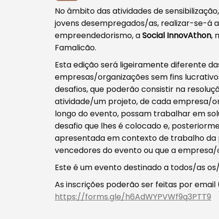
No âmbito das atividades de sensibilizaç
jovens desempregados/as, realizar-se-á a
empreendedorismo, a
Social InnovAthon
, 
Famalicão.
Tipo de conteúdo
Esta edição será ligeiramente diferente da
empresas/organizações sem fins lucrati
desafios, que poderão consistir na resoluç
atividade/um projeto, de cada empresa/org
longo do evento, possam trabalhar em solu
desafio que lhes é colocado e, posterior
Filtros
apresentada em contexto de trabalho da
vencedores do evento ou que a empresa/
Este é um evento destinado a todos/as os/a
As inscrições poderão ser feitas por email 
https://forms.gle/h6AdWYPVWf9q3PTT9