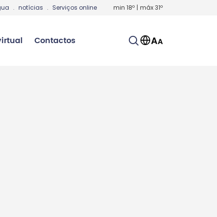
gua
.
notícias
.
Serviços online
min
18
º
|
máx
31
º
irtual
Contactos