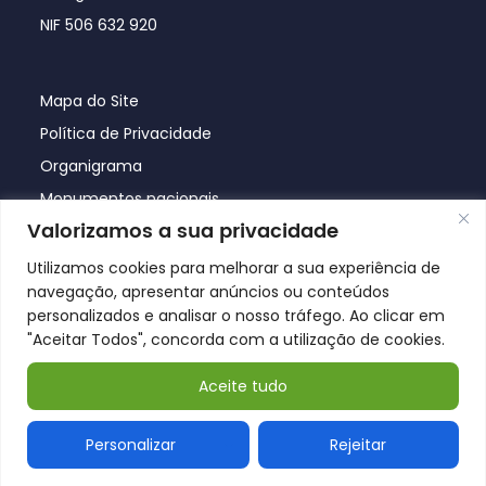
NIF 506 632 920
Mapa do Site
Política de Privacidade
Organigrama
Monumentos nacionais
Valorizamos a sua privacidade
Utilizamos cookies para melhorar a sua experiência de
navegação, apresentar anúncios ou conteúdos
personalizados e analisar o nosso tráfego. Ao clicar em
"Aceitar Todos", concorda com a utilização de cookies.
Aceite tudo
© Póvoa de Lanhoso 2026
Personalizar
Rejeitar