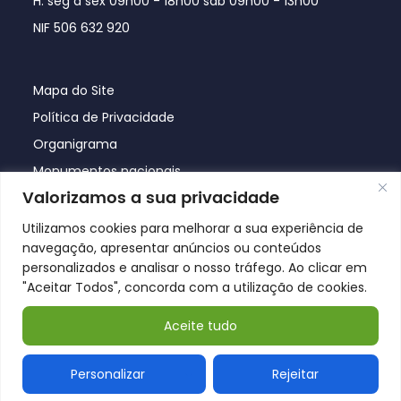
H. seg a sex 09h00 - 18h00 sáb 09h00 - 13h00
NIF 506 632 920
Mapa do Site
Política de Privacidade
Organigrama
Monumentos nacionais
Valorizamos a sua privacidade
Utilizamos cookies para melhorar a sua experiência de
navegação, apresentar anúncios ou conteúdos
personalizados e analisar o nosso tráfego. Ao clicar em
"Aceitar Todos", concorda com a utilização de cookies.
Aceite tudo
© Póvoa de Lanhoso 2026
Personalizar
Rejeitar