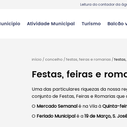
Leitura do contador da á
unicípio
Atividade Municipal
Turismo
Balcão v
início
/
concelho
/
festas, feiras e romarias
/
festas,
Festas, feiras e rom
Uma das particulares riquezas da nossa re
conjunto de Festas, Feiras e Romarias que 
O
Mercado Semanal
é na Vila à
Quinta-fei
O
Feriado Municipal
é a
19 de Março, S. Jos