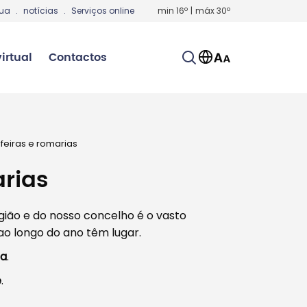
gua
.
notícias
.
Serviços online
min
16
º
|
máx
30
º
irtual
Contactos
 feiras e romarias
arias
gião e do nosso concelho é o vasto
ao longo do ano têm lugar.
ra
.
é
.