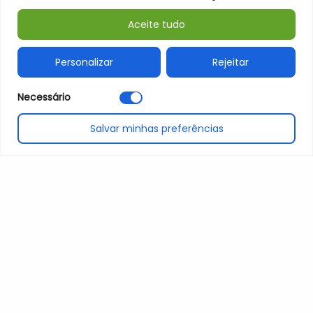
4830 - 513 Póvoa de Lanhoso
Aceite tudo
T. (+351) 253 639 700
Personalizar
Rejeitar
E. geral@mun-planhoso.pt
H. seg a sex 09h00 - 18h00 sáb 09h00 - 13h00
Necessário
NIF 506 632 920
Salvar minhas preferências
Mapa do Site
Política de Privacidade
Organigrama
Monumentos nacionais