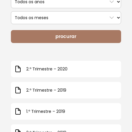
pesquisar
o
ano
Escolha
o
mês
procurar
2.º Trimestre – 2020
2.º Trimestre – 2019
1.º Trimestre – 2019