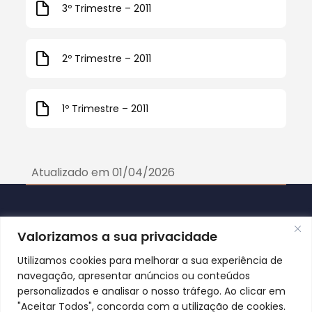
3º Trimestre – 2011
2º Trimestre – 2011
1º Trimestre – 2011
Atualizado em 01/04/2026
Contacte-nos
Valorizamos a sua privacidade
Câmara Municipal de Póvoa Lanhoso
Utilizamos cookies para melhorar a sua experiência de
navegação, apresentar anúncios ou conteúdos
personalizados e analisar o nosso tráfego. Ao clicar em
Av. da República
"Aceitar Todos", concorda com a utilização de cookies.