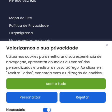
NIF 506 632 920
Mapa do Site
Política de Privacidade
Organigrama
Monumentos nacionais
Valorizamos a sua privacidade
Utilizamos cookies para melhorar a sua experiência de
navegação, apresentar anúncios ou conteúdos
personalizados e analisar o nosso tráfego. Ao clicar em
"Aceitar Todos", concorda com a utilização de cookies.
Aceite tudo
© Póvoa de Lanhoso 2026
Personalizar
Rejeitar
Necessário