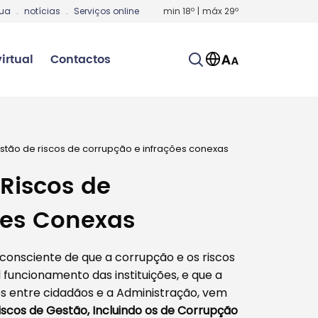
gua
.
notícias
.
Serviços online
min
18
º
|
máx
29
º
irtual
Contactos
stão de riscos de corrupção e infrações conexas
Riscos de
ões Conexas
consciente de que a corrupção e os riscos
funcionamento das instituições, e que a
es entre cidadãos e a Administração, vem
scos de Gestão, Incluindo os de Corrupção