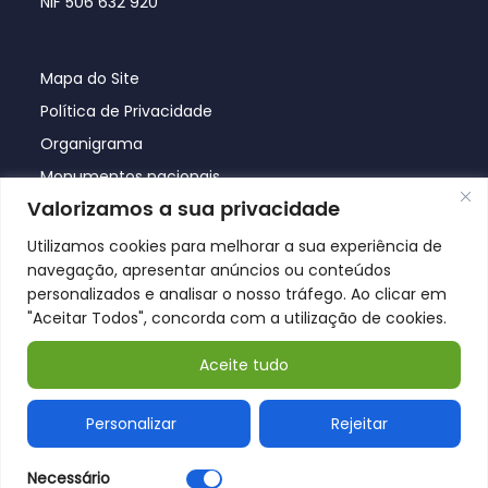
NIF 506 632 920
Mapa do Site
Política de Privacidade
Organigrama
Monumentos nacionais
Valorizamos a sua privacidade
Utilizamos cookies para melhorar a sua experiência de
navegação, apresentar anúncios ou conteúdos
personalizados e analisar o nosso tráfego. Ao clicar em
"Aceitar Todos", concorda com a utilização de cookies.
Aceite tudo
© Póvoa de Lanhoso 2026
Personalizar
Rejeitar
Necessário