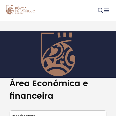
Procurar
Tipo de conteúdo
Área Económica e
financeira
Filtros
Inserir