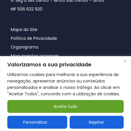
H. seg a sex 09h00 - 18h00 sáb 09h00 - 13h00
NIF 506 632 920
Mapa do Site
Política de Privacidade
Organigrama
Monumentos nacionais
Valorizamos a sua privacidade
Utilizamos cookies para melhorar a sua experiência de
navegação, apresentar anúncios ou conteúdos
personalizados e analisar o nosso tráfego. Ao clicar em
"Aceitar Todos", concorda com a utilização de cookies.
Aceite tudo
© Póvoa de Lanhoso 2026
Personalizar
Rejeitar