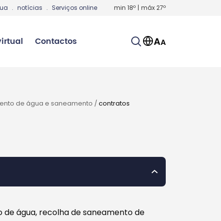
gua
.
notícias
.
Serviços online
min
18
º
|
máx
27
º
irtual
Contactos
ento de água e saneamento
/
contratos
o de água, recolha de saneamento de