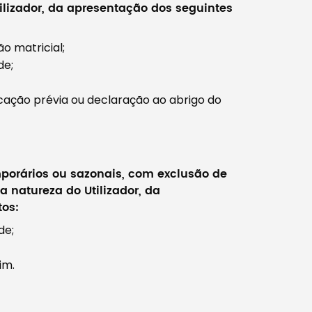
lizador, da apresentação dos seguintes
o matricial;
de;
cação prévia ou declaração ao abrigo do
mporários ou sazonais, com exclusão de
 natureza do Utilizador, da
os:
de;
im.