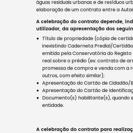
águas residuais urbanas e de resíduos ur
elaboração de um contrato entre a Autarqu
A celebração do contrato depende, i
utilizador, da apresentação dos segu
Título de propriedade (cópia de certid
inexistindo Caderneta Predial/Certidã
emitida pela Conservatória do Registo P
real sobre o prédio (ex: contrato de 
promessa de compra e venda com a res
outros, com efeito similar);
Apresentação do Cartão de Cidadão/Bi
Apresentação do Cartão de Identificaçã
Documento(s) habilitante(s), quando 
entidade.
A celebração do contrato para realiza