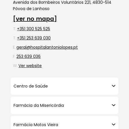
Avenida dos Bombeiros Voluntários 221, 4830-514
Póvoa de Lanhoso
[ver no mapa]
T.
+351 300 525 525
T.
+351 253 639 030
E.
geral@hospitalantoniolopes.pt
F.
253 639 036
W.
Ver website
Centro de Saúde
Farmácia da Misericórdia
Farmácia Matos Vieira