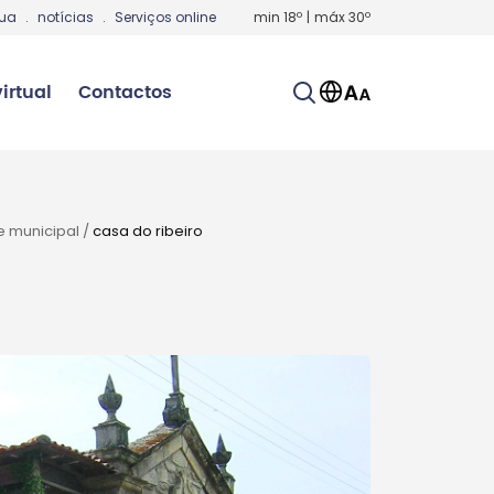
gua
.
notícias
.
Serviços online
min
18
º
|
máx
30
º
irtual
Contactos
e municipal
/
casa do ribeiro