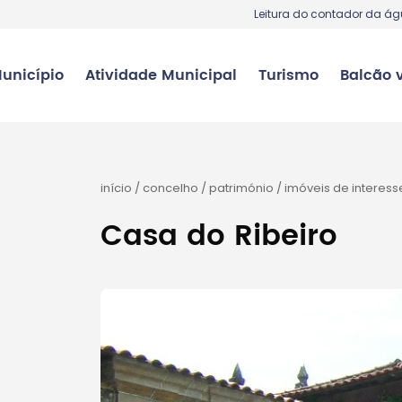
Leitura do contador da á
unicípio
Atividade Municipal
Turismo
Balcão v
início
/
concelho
/
património
/
imóveis de interess
Casa do Ribeiro