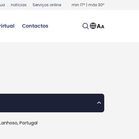
gua
.
notícias
.
Serviços online
min
17
º
|
máx
30
º
irtual
Contactos
 Lanhoso, Portugal