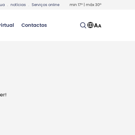
gua
.
notícias
.
Serviços online
min
17
º
|
máx
30
º
irtual
Contactos
er!