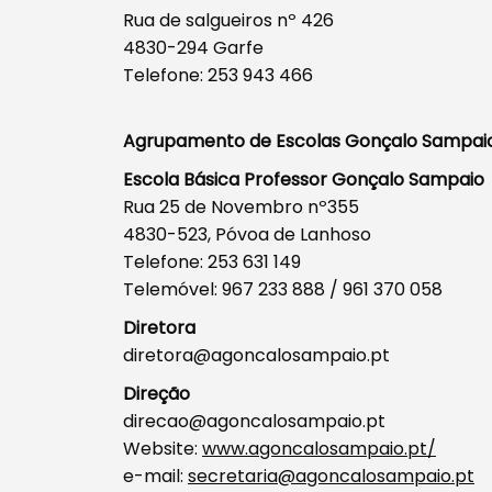
Rua de salgueiros nº 426
4830-294 Garfe
Telefone: 253 943 466
Agrupamento de Escolas Gonçalo Sampai
Escola Básica Professor Gonçalo Sampaio
Rua 25 de Novembro nº355
4830-523, Póvoa de Lanhoso
Telefone: 253 631 149
Telemóvel: 967 233 888 / 961 370 058
Diretora
diretora@agoncalosampaio.pt
Direção
direcao@agoncalosampaio.pt
Website:
www.agoncalosampaio.pt/
e-mail:
secretaria@agoncalosampaio.pt