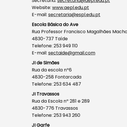
Secretaria:
secretaria@aepl.edu.pt
Website:
www.aepl.edu.pt
E-mail:
secretaria@espl.edu.pt
Escola Básica do Ave
Rua Professor Francisco Magalhães Macha
4830-737 Taíde
Telefone: 253 949 110
E-mail:
sectaide@gmail.com
JI de Simães
Rua da escola nº6
4830-258 Fontarcada
Telefone: 253 634 487
JI Travassos
Rua da Escola nº 281 e 289
4830-776 Travassos
Telefone: 253 943 260
JI Garfe