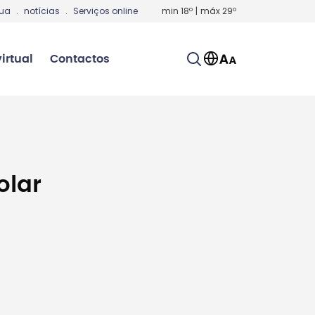
gua
.
notícias
.
Serviços online
min
18
º
|
máx
29
º
irtual
Contactos
olar