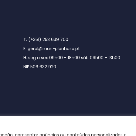
T. (+351) 253 639 700
E. geral@mun-planhoso.pt
H. seg a sex 09h00 - 18h00 sáb 09h00 - 13h00
NIF 506 632 920
egação, apresentar anúncios ou conteúdos personalizados e