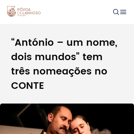
“António – um nome,
Procurar
dois mundos” tem
três nomeações no
CONTE
Tipo de conteúdo
Filtros