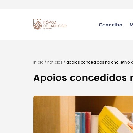
Concelho
M
início
/
notícias
/
apoios concedidos no ano letivo d
Apoios concedidos n