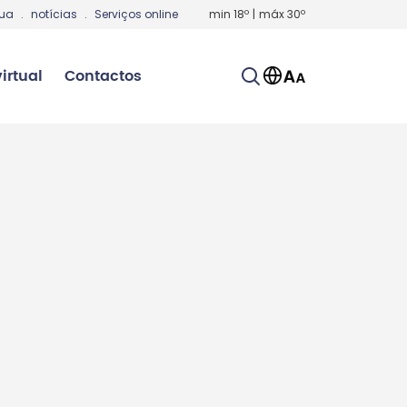
gua
.
notícias
.
Serviços online
min
18
º
|
máx
30
º
irtual
Contactos