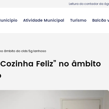
Leitura do contador da á
unicípio
Atividade Municipal
Turismo
Balcão v
 no âmbito do clds 5g lanhoso
“Cozinha Feliz” no âmbito
o