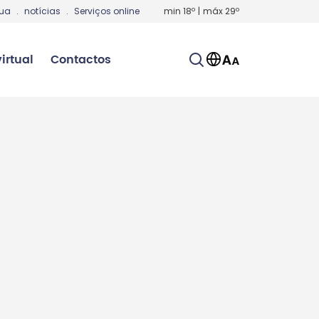
gua
.
notícias
.
Serviços online
min
18
º
|
máx
29
º
irtual
Contactos