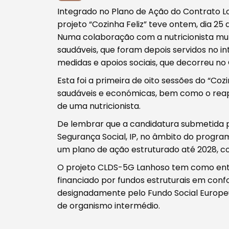
Integrado no Plano de Ação do Contrato L
projeto “Cozinha Feliz” teve ontem, dia 25 
Numa colaboração com a nutricionista muni
saudáveis, que foram depois servidos no 
Tipo de conteúdo
medidas e apoios sociais, que decorreu no 
Esta foi a primeira de oito sessões do “Coz
saudáveis e económicas, bem como o rea
de uma nutricionista.
De lembrar que a candidatura submetida p
Filtros
Segurança Social, IP, no âmbito do progra
um plano de ação estruturado até 2028, c
O projeto CLDS-5G Lanhoso tem como enti
financiado por fundos estruturais em conf
designadamente pelo Fundo Social Europeu. 
de organismo intermédio.