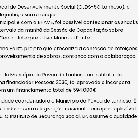
ocal de Desenvolvimento Social (CLDS-5G Lanhoso), o
de junho, o seu arranque.
cipal e com a EPAVE, foi possível confecionar os snacks
intervalo da manhã da Sessão de Capacitação sobre
Centro Interpretativo Maria da Fonte.
inha Feliz”, projeto que preconiza a confeção de refeições
proveitamento de sobras, contando com a colaboração
elo Município da Póvoa de Lanhoso ao Instituto da
ma financiador Pessoas 2030, foi aprovada e incorpora
om um financiamento total de 594.000€.
dade coordenadora o Município da Póvoa de Lanhoso. É
ormidade com a legislação nacional e europeia aplicável,
O Instituto de Segurança Social, I.P. assume a qualidade