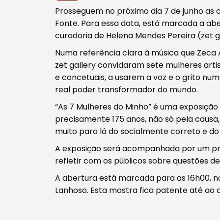
Prosseguem no próximo dia 7 de junho as
Fonte. Para essa data, está marcada a abe
curadoria de Helena Mendes Pereira (zet ga
Numa referência clara à música que Zeca A
Tipo de conteúdo
zet gallery convidaram sete mulheres artis
e concetuais, a usarem a voz e o grito num
real poder transformador do mundo.
“As 7 Mulheres do Minho” é uma exposição 
precisamente 175 anos, não só pela causa, 
Filtros
muito para lá do socialmente correto e do
A exposição será acompanhada por um pro
refletir com os públicos sobre questões de 
A abertura está marcada para as 16h00, no
Lanhoso. Esta mostra fica patente até ao 