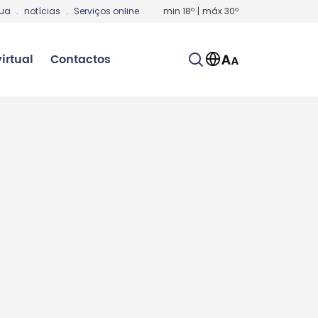
gua
.
notícias
.
Serviços online
min
18
º
|
máx
30
º
irtual
Contactos