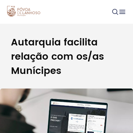
Autarquia facilita
Procurar
relação com os/as
Munícipes
Tipo de conteúdo
Filtros