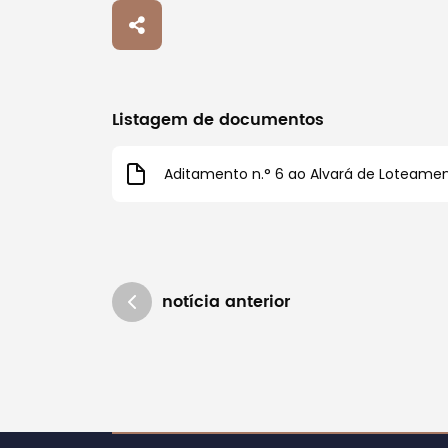
Tipo de conteúdo
Listagem de documentos
Filtros
Aditamento n.° 6 ao Alvará de Loteament
notícia anterior
Atualizado em 22/01/2025