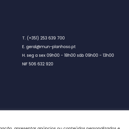
T. (+351) 253 639 700
E. geral@mun-planhoso.pt
H. seg a sex 09h00 - 18h00 sáb 09h00 - 13h00
NIF 506 632 920
egação, apresentar anúncios ou conteúdos personalizados e