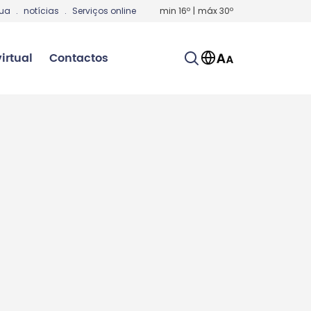
gua
.
notícias
.
Serviços online
min
16
º
|
máx
30
º
irtual
Contactos