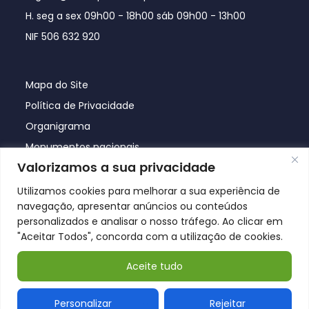
H. seg a sex 09h00 - 18h00 sáb 09h00 - 13h00
NIF 506 632 920
Mapa do Site
Política de Privacidade
Organigrama
Monumentos nacionais
Valorizamos a sua privacidade
Utilizamos cookies para melhorar a sua experiência de
navegação, apresentar anúncios ou conteúdos
personalizados e analisar o nosso tráfego. Ao clicar em
"Aceitar Todos", concorda com a utilização de cookies.
Aceite tudo
© Póvoa de Lanhoso 2026
Personalizar
Rejeitar