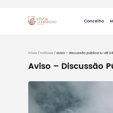
Concelho
M
início
/
notícias
/
aviso – discussão pública lu-alt 2
Aviso – Discussão P