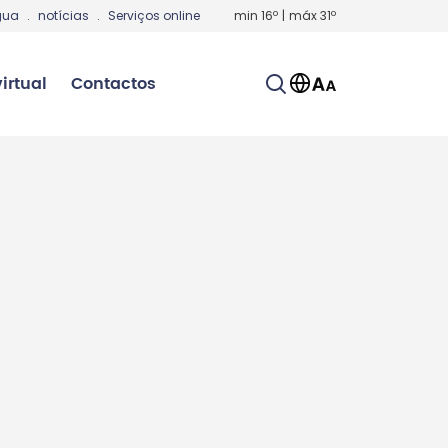
gua
.
notícias
.
Serviços online
min
16
º
|
máx
31
º
irtual
Contactos