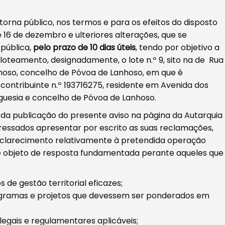
orna público, nos termos e para os efeitos do disposto
e 16 de dezembro e ulteriores alterações, que se
pública,
pelo prazo de 10 dias úteis
, tendo por objetivo a
oteamento, designadamente, o lote n.º 9, sito na de Rua
hoso, concelho de Póvoa de Lanhoso, em que é
contribuinte n.º 193716275, residente em Avenida dos
reguesia e concelho de Póvoa de Lanhoso.
r da publicação do presente aviso na página da Autarquia
teressados apresentar por escrito as suas reclamações,
sclarecimento relativamente à pretendida operação
te objeto de resposta fundamentada perante aqueles que
de gestão territorial eficazes;
ogramas e projetos que devessem ser ponderados em
egais e regulamentares aplicáveis;