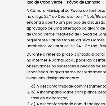
Rua de Cabo Verde – Póvoa de Lanhoso
A Câmara Municipal de Póvoa de Lanhoso, t
Procurar
no artigo 22.º do Decreto-Lei n.º 555/99, d
encontra aberto um período de discussão 
aprovação de uma alteração ao alvará de l
de Cabo Verde, freguesia de Póvoa de Lan
requerente Carlos Manuel da Silva Gomes, 
Bombeiros Voluntários, n.º 24 – 3.º Esq., f
Tipo de conteúdo
Durante o referido prazo, contado a parti
na Internet e Jornal Local, poderão os in
observações ou sugestões e pedidos de e
urbanística, as quais serão posteriormen
invoquem, designadamente:
Filtros
a) A desconformidade com instrumentos 
b) A incompatibilidade com planos, pr
fase de elaboração;
c) A desconformidade com disposições l