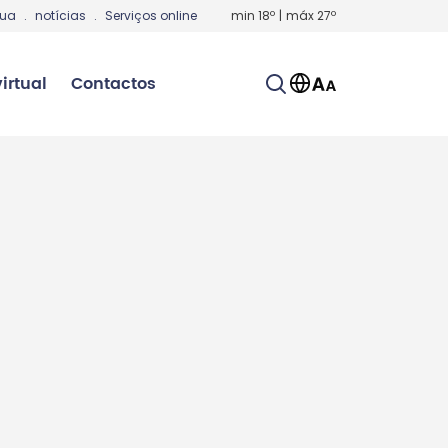
gua
.
notícias
.
Serviços online
min
18
º
|
máx
27
º
irtual
Contactos