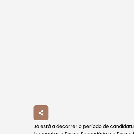
Procurar
Já está a decorrer o período de candidatu
frequentar o Ensino Secundário e o Ensino 