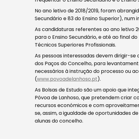
No ano letivo de 2018/2019, foram abrangi
Secundário e 83 do Ensino Superior), num i
As candidaturas referentes ao ano letivo 
Tipo de conteúdo
para o Ensino Secundário, e até ao final d
Técnicos Superiores Profissionais.
As pessoas interessadas devem dirigir-se 
dos Paços do Concelho, para levantament
necessários à instrução do processo ou a
(
www.povoadelanhoso.pt
).
Filtros
As Bolsas de Estudo são um apoio que inte
Póvoa de Lanhoso, que pretendem criar co
recursos económicos e com aproveitament
se, assim, a igualdade de oportunidades de
alunas do concelho.