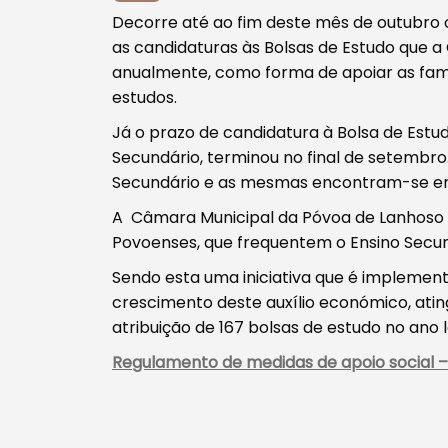
Decorre até ao fim deste mês de outubro 
as candidaturas às Bolsas de Estudo que a
anualmente, como forma de apoiar as famí
estudos.
Tipo de conteúdo
Já o prazo de candidatura à Bolsa de Estu
Secundário, terminou no final de setembro
Secundário e as mesmas encontram-se em 
A Câmara Municipal da Póvoa de Lanhoso a
Povoenses, que frequentem o Ensino Secund
Filtros
Sendo esta uma iniciativa que é implemen
crescimento deste auxílio económico, ati
atribuição de 167 bolsas de estudo no ano l
Regulamento de medidas de apoio social –