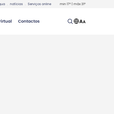
gua
.
notícias
.
Serviços online
min
17
º
|
máx
31
º
irtual
Contactos