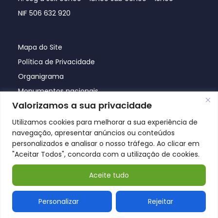
NIF 506 632 920
Mapa do Site
Política de Privacidade
Organigrama
Monumentos nacionais
Valorizamos a sua privacidade
Utilizamos cookies para melhorar a sua experiência de
navegação, apresentar anúncios ou conteúdos
personalizados e analisar o nosso tráfego. Ao clicar em
"Aceitar Todos", concorda com a utilização de cookies.
Aceite tudo
© Póvoa de Lanhoso 2026
Personalizar
Rejeitar