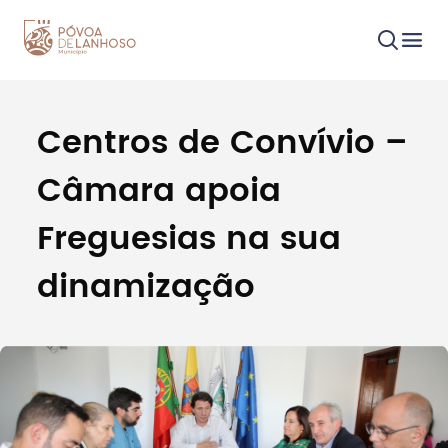
Centros de Convívio –
Procurar
Câmara apoia
Freguesias na sua
dinamização
Tipo de conteúdo
Filtros