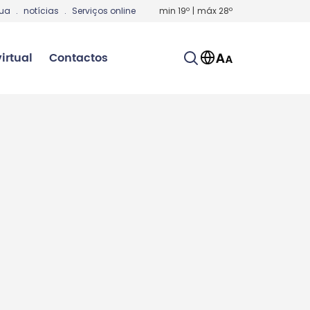
gua
.
notícias
.
Serviços online
min
19
º
|
máx
28
º
irtual
Contactos