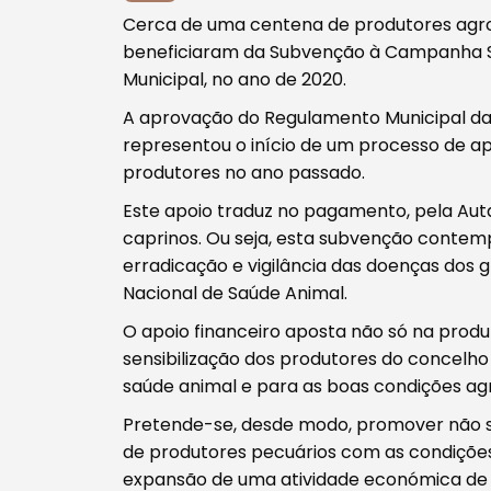
Cerca de uma centena de produtores agr
beneficiaram da Subvenção à Campanha Sa
Procurar
Municipal, no ano de 2020.
A aprovação do Regulamento Municipal da
representou o início de um processo de ap
produtores no ano passado.
Este apoio traduz no pagamento, pela Autar
Tipo de conteúdo
caprinos. Ou seja, esta subvenção contem
erradicação e vigilância das doenças dos
Nacional de Saúde Animal.
O apoio financeiro aposta não só na prod
sensibilização dos produtores do concelh
Filtros
saúde animal e para as boas condições agr
Pretende-se, desde modo, promover não só
de produtores pecuários com as condições
expansão de uma atividade económica de 