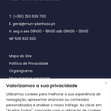
T. (+351) 253 639 700
E. geral@mun-planhoso.pt
H. seg a sex 09h00 - 18h00 sáb 09h00 - 13h00
NIF 506 632 920
Mapa do Site
Política de Privacidade
Organigrama
Monumentos nacionais
Valorizamos a sua privacidade
Utilizamos cookies para melhorar a sua experiência de
navegação, apresentar anúncios ou conteúdos
personalizados e analisar o nosso tráfego. Ao clicar em
"Aceitar Todos", concorda com a utilização de cookies.