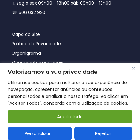
H. seg a sex 09h00 - 18h00 sáb 09h00 - 13h00
NIF 506 632 920
Mapa do Site
Política de Privacidade
Organigrama
Monumentos nacionais
Valorizamos a sua privacidade
Utilizamos cookies para melhorar a sua experiência de
navegação, apresentar anúncios ou conteúdos
personalizados e analisar o nosso tráfego. Ao clicar em
"Aceitar Todos", concorda com a utilização de cookies.
Aceite tudo
© Póvoa de Lanhoso 2026
Personalizar
Rejeitar