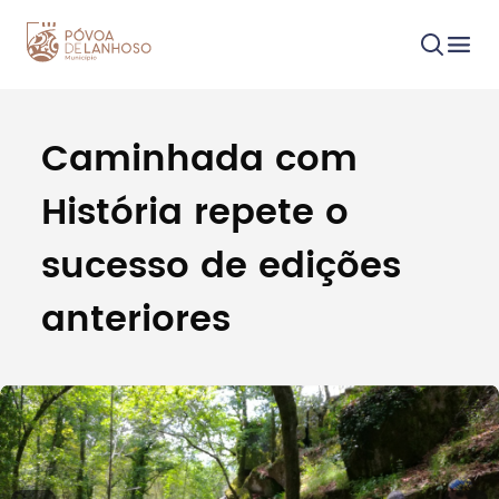
Caminhada com
Procurar
História repete o
sucesso de edições
anteriores
Tipo de conteúdo
Filtros