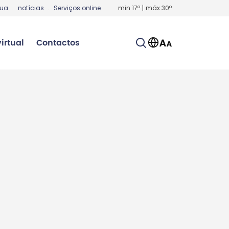
gua
.
notícias
.
Serviços online
min
17
º
|
máx
30
º
irtual
Contactos