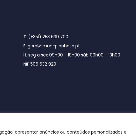
T. (+351) 253 639 700
E. geral@mun-planhoso.pt
H. seg a sex 09h00 - 18h00 sáb 09h00 - 13h00
NIF 506 632 920
egação, apresentar anúncios ou conteúdos personalizados e