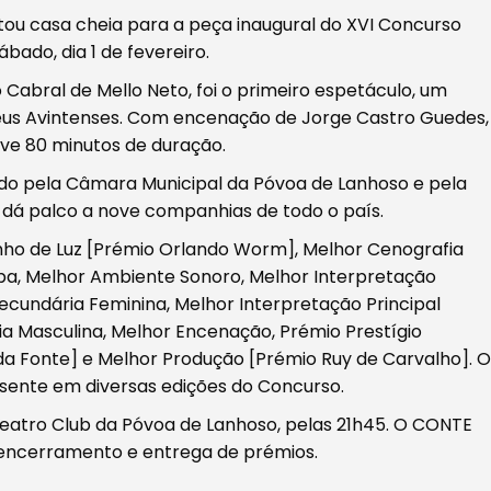
tou casa cheia para a peça inaugural do XVI Concurso
ado, dia 1 de fevereiro.
o Cabral de Mello Neto, foi o primeiro espetáculo, um
beus Avintenses. Com encenação de Jorge Castro Guedes,
eve 80 minutos de duração.
do pela Câmara Municipal da Póvoa de Lanhoso e pela
dá palco a nove companhias de todo o país.
nho de Luz [Prémio Orlando Worm], Melhor Cenografia
pa, Melhor Ambiente Sonoro, Melhor Interpretação
Secundária Feminina, Melhor Interpretação Principal
a Masculina, Melhor Encenação, Prémio Prestígio
 da Fonte] e Melhor Produção [Prémio Ruy de Carvalho]. O
esente em diversas edições do Concurso.
eatro Club da Póvoa de Lanhoso, pelas 21h45. O CONTE
 encerramento e entrega de prémios.