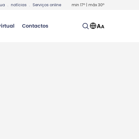
gua
.
notícias
.
Serviços online
min
17
º
|
máx
30
º
irtual
Contactos