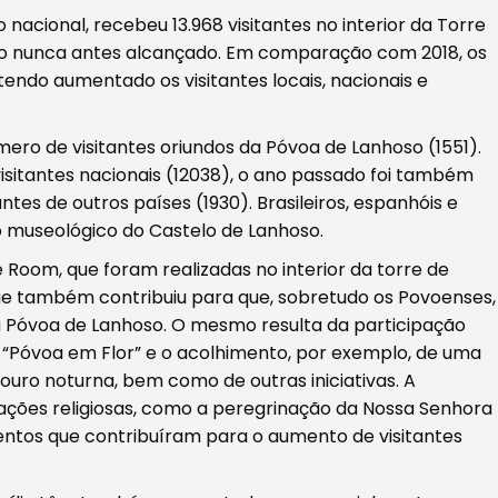
acional, recebeu 13.968 visitantes no interior da Torre
 nunca antes alcançado. Em comparação com 2018, os
endo aumentado os visitantes locais, nacionais e
ero de visitantes oriundos da Póvoa de Lanhoso (1551).
itantes nacionais (12038), o ano passado foi também
tes de outros países (1930). Brasileiros, espanhóis e
o museológico do Castelo de Lanhoso.
 Room, que foram realizadas no interior da torre de
ue também contribuiu para que, sobretudo os Povoenses,
a Póvoa de Lanhoso. O mesmo resulta da participação
va “Póvoa em Flor” e o acolhimento, por exemplo, de uma
ouro noturna, bem como de outras iniciativas. A
brações religiosas, como a peregrinação da Nossa Senhora
mentos que contribuíram para o aumento de visitantes