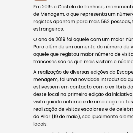
Em 2019, o Castelo de Lanhoso, monumento n
de Menagem, o que representa um número
registos apontam para mais 582 pessoas, t
estrangeiros.
Procurar
O ano de 2019 foi aquele com um maior núm
Para além de um aumento do número de vis
aquele que registou maior número de visitan
franceses são os que mais visitam o núcle
A realização de diversas edições do Escape
Tipo de conteúdo
menagem, foi uma novidade introduzida q
estivessem em contacto com o ex libris d
deste local na primeira edição da iniciati
visita guiada noturna e de uma caça ao tes
realização de visitas escolares e de cele
do Pilar (19 de maio), são igualmente ele
Filtros
locais.