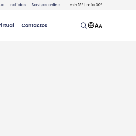
gua
.
notícias
.
Serviços online
min
18
º
|
máx
30
º
irtual
Contactos