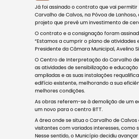
Já foi assinado o contrato que vai permitir
Procurar
Carvalho de Calvos, na Póvoa de Lanhoso,
projeto que prevê um investimento de cerc
O contrato e a consignação foram assinados
“Estamos a cumprir o plano de atividades
Presidente da Câmara Municipal, Avelino Si
Tipo de conteúdo
O Centro de Interpretação do Carvalho de
as atividades de sensibilização e educação
ampliadas e as suas instalações requalifi
edifício existente, melhorando a sua efici
melhores condições.
Filtros
As obras referem-se à demolição de um ed
um novo para o centro BTT.
A área onde se situa o Carvalho de Calvos
visitantes com variados interesses, como s
Nesse sentido, o Município decidiu avança