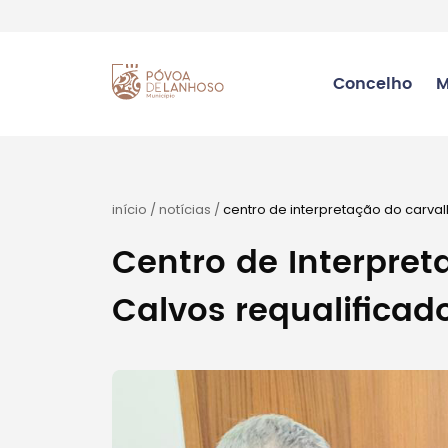
Concelho
M
início
/
notícias
/
centro de interpretação do carvalh
Centro de Interpre
Calvos requalificad