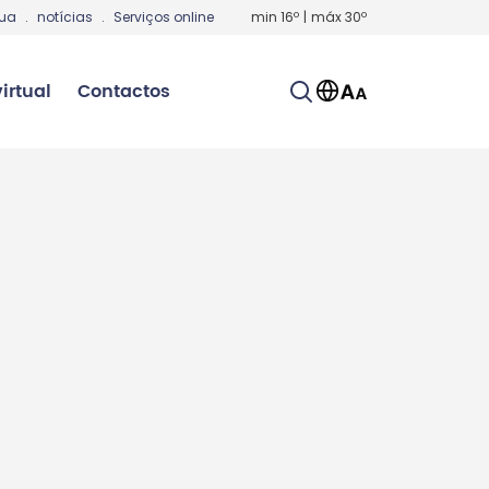
gua
.
notícias
.
Serviços online
min
16
º
|
máx
30
º
irtual
Contactos