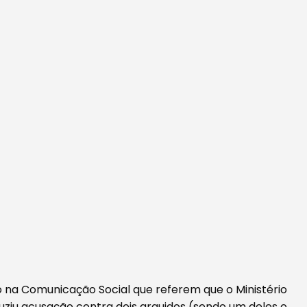
o na Comunicação Social que referem que o Ministério
ziu acusação contra dois arguidos (sendo um deles o