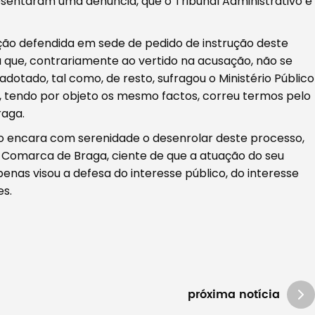
esentaram uma denúncia, que o Tribunal Administrativo e
ição defendida em sede de pedido de instrução deste
que, contrariamente ao vertido na acusação, não se
otado, tal como, de resto, sufragou o Ministério Público
, tendo por objeto os mesmo factos, correu termos pelo
raga.
o encara com serenidade o desenrolar deste processo,
a Comarca de Braga, ciente de que a atuação do seu
enas visou a defesa do interesse público, do interesse
es.
próxima notícia