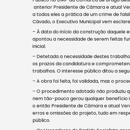
anterior Presidente de Câmara e atual Ver
a todos eles a prática de um crime de fals
Cávado, o Executivo Municipal vem esclare
– À data do início da construção daquele 
apontou a necessidade de serem feitas f
Procurar
inicial.
– Detetada a necessidade destes trabalhos
os prazos da candidatura e comprometendo
trabalhos. O interesse público ditou a segu
– A obra foi feita, foi validada, mas o pro
Tipo de conteúdo
– O procedimento adotado não produziu qu
nem tão-pouco gerou qualquer benefício 
o então Presidente de Câmara e atual Verea
erros e omissões do projeto, tudo em respe
público.
Filtros