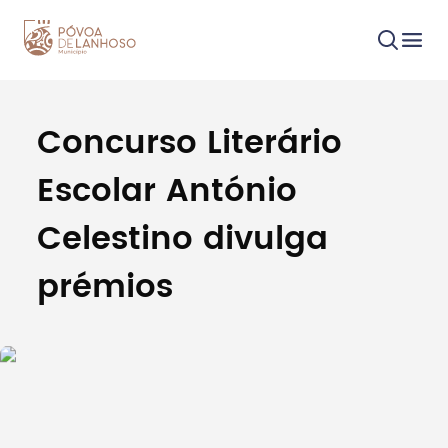
Concurso Literário
Procurar
Escolar António
Celestino divulga
prémios
Tipo de conteúdo
Filtros