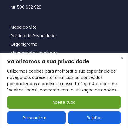
NIF 506 632 920
Mapa do Site
Política de Privacidade
Organigrama
Monumentos nacionais
Valorizamos a sua privacidade
Utilizamos cookies para melhorar a sua experiência de
navegação, apresentar anúncios ou conteúdos
personalizados e analisar o nosso tráfego. Ao clicar em
"Aceitar Todos", concorda com a utilização de cookies.
Aceite tudo
© Póvoa de Lanhoso 2026
Personalizar
Rejeitar