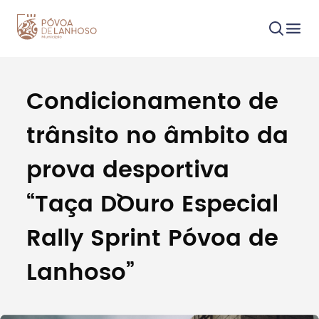
Condicionamento de
Procurar
trânsito no âmbito da
prova desportiva
“Taça D`Ouro Especial
Tipo de conteúdo
Rally Sprint Póvoa de
Lanhoso”
Filtros