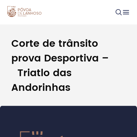
Corte de trânsito
Procurar
prova Desportiva –
Triatlo das
Andorinhas
Tipo de conteúdo
Filtros