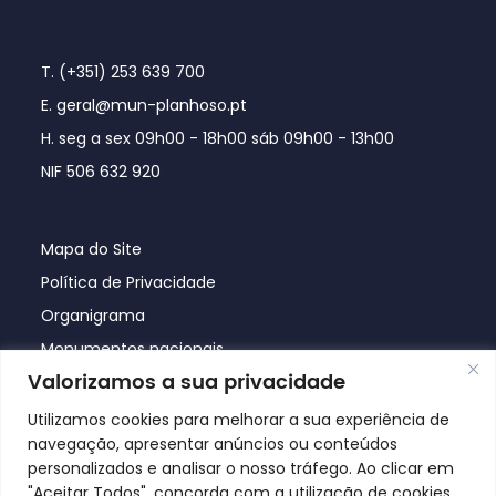
T. (+351) 253 639 700
E. geral@mun-planhoso.pt
H. seg a sex 09h00 - 18h00 sáb 09h00 - 13h00
NIF 506 632 920
Mapa do Site
Política de Privacidade
Organigrama
Monumentos nacionais
Valorizamos a sua privacidade
Utilizamos cookies para melhorar a sua experiência de
navegação, apresentar anúncios ou conteúdos
personalizados e analisar o nosso tráfego. Ao clicar em
"Aceitar Todos", concorda com a utilização de cookies.