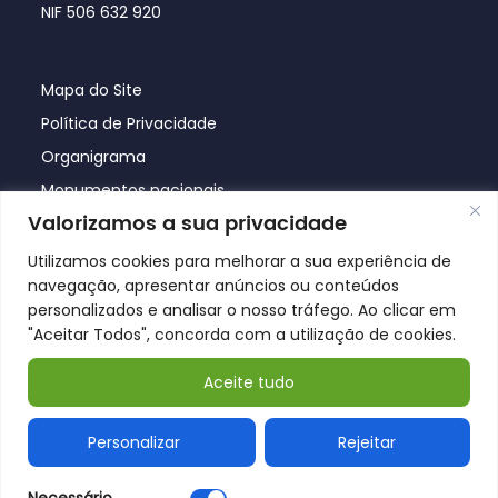
NIF 506 632 920
Mapa do Site
Política de Privacidade
Organigrama
Monumentos nacionais
Valorizamos a sua privacidade
Utilizamos cookies para melhorar a sua experiência de
navegação, apresentar anúncios ou conteúdos
personalizados e analisar o nosso tráfego. Ao clicar em
"Aceitar Todos", concorda com a utilização de cookies.
Aceite tudo
© Póvoa de Lanhoso 2026
Personalizar
Rejeitar
Necessário