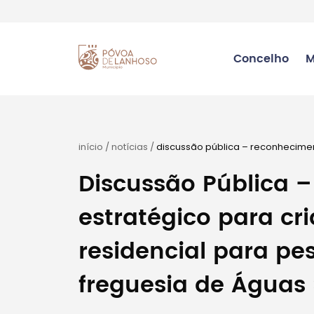
Concelho
M
início
/
notícias
/
discussão pública – reconheciment
para pessoas idosas (erpi), na freguesia de água
Discussão Pública 
estratégico para cr
residencial para pe
freguesia de Águas