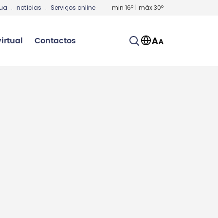
gua
.
notícias
.
Serviços online
min
16
º
|
máx
30
º
irtual
Contactos