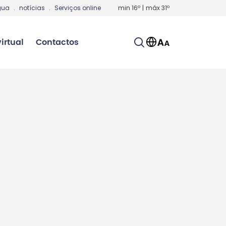
gua
.
notícias
.
Serviços online
min
16
º
|
máx
31
º
irtual
Contactos