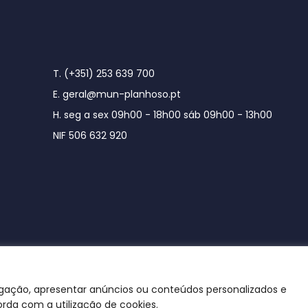
T. (+351) 253 639 700
E. geral@mun-planhoso.pt
H. seg a sex 09h00 - 18h00 sáb 09h00 - 13h00
NIF 506 632 920
egação, apresentar anúncios ou conteúdos personalizados e
orda com a utilização de cookies.