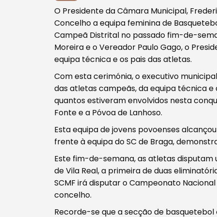
O Presidente da Câmara Municipal, Freder
Concelho a equipa feminina de Basquetebo
Campeã Distrital no passado fim-de-sem
Moreira e o Vereador Paulo Gago, o Preside
equipa técnica e os pais das atletas.
Com esta cerimónia, o executivo municipa
das atletas campeãs, da equipa técnica e 
quantos estiveram envolvidos nesta conqui
Procurar
Fonte e a Póvoa de Lanhoso.
Esta equipa de jovens povoenses alcançou e
frente à equipa do SC de Braga, demonstra
Este fim-de-semana, as atletas disputam 
de Vila Real, a primeira de duas eliminatór
Tipo de conteúdo
SCMF irá disputar o Campeonato Nacional 
concelho.
Recorde-se que a secção de basquetebol 