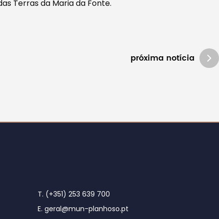
as Terras da Maria da Fonte.
próxima notícia
T. (+351) 253 639 700
E. geral@mun-planhoso.pt