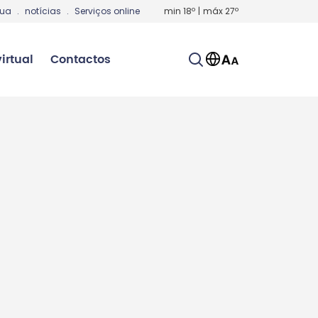
gua
.
notícias
.
Serviços online
min
18
º
|
máx
27
º
irtual
Contactos