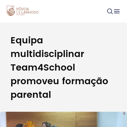
Equipa
Procurar
multidisciplinar
Team4School
promoveu formação
Tipo de conteúdo
parental
Filtros