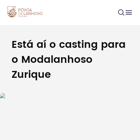
Está aí o casting para
Procurar
o Modalanhoso
Zurique
Tipo de conteúdo
Filtros