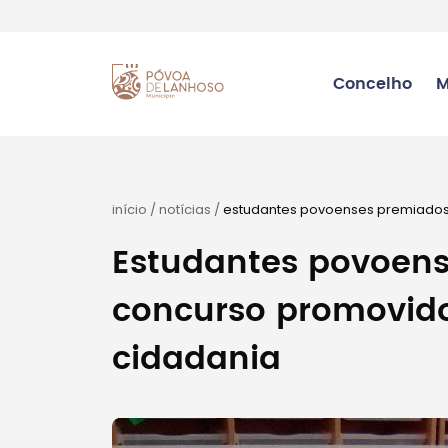
Concelho
M
início
/
notícias
/
estudantes povoenses premiados
Estudantes povoen
concurso promovido
cidadania