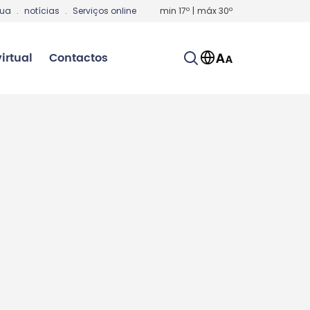
gua
.
notícias
.
Serviços online
min
17
º
|
máx
30
º
irtual
Contactos