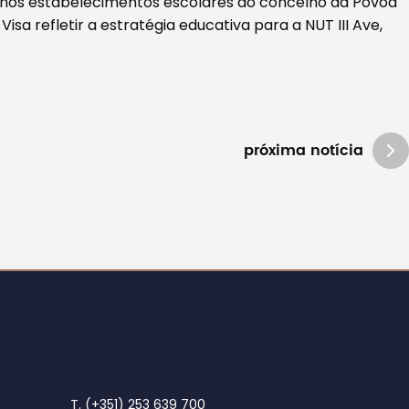
nos estabelecimentos escolares do concelho da Póvoa
isa refletir a estratégia educativa para a NUT III Ave,
próxima notícia
T. (+351) 253 639 700