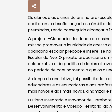
Procurar
Os alunos e as alunas do ensino pré-esc
aceitaram o desafio lançado no âmbito da
premiadas, tendo conseguido alcançar o 1.º
O projeto +Cidadania, destinado ao ensino 
Tipo de conteúdo
missão promover a igualdade de acesso a 
abandono escolar precoce e insere-se no
Escolar do Ave. O projeto proporciona um
colaborativo e da partilha de ideias atra
no período de confinamento a que os alunos
Filtros
Ao longo do ano letivo, foi possibilitado o
educadores e às educadoras e aos profess
mais novos e das mais novas, dinamizar e r
O Plano Integrado e Inovador de Combate 
Desenvolvimento e Coesão Territorial do 