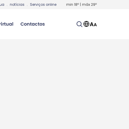
gua
.
notícias
.
Serviços online
min
18
º
|
máx
29
º
irtual
Contactos