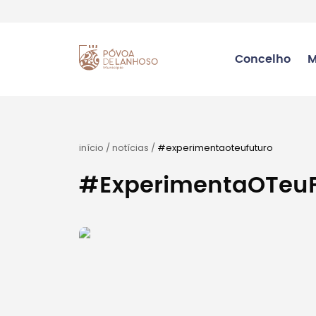
Concelho
M
início
/
notícias
/
#experimentaoteufuturo
#ExperimentaOTeuF