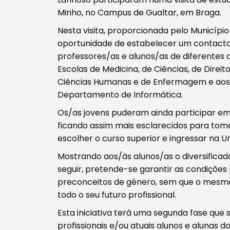
Minho, no Campus de Gualtar, em Braga.
Nesta visita, proporcionada pelo Município
Procurar
oportunidade de estabelecer um contact
professores/as e alunos/as de diferentes c
Escolas de Medicina, de Ciências, de Direit
Ciências Humanas e de Enfermagem e aos In
Departamento de Informática.
Tipo de conteúdo
Os/as jovens puderam ainda participar em
ficando assim mais esclarecidos para to
escolher o curso superior e ingressar na U
Mostrando aos/às alunos/as o diversifica
seguir, pretende-se garantir as condiçõe
Filtros
preconceitos de género, sem que o mesmo
todo o seu futuro profissional.
Esta iniciativa terá uma segunda fase que
profissionais e/ou atuais alunos e alunas 