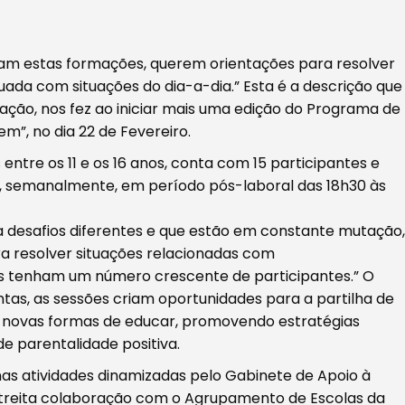
ram estas formações, querem orientações para resolver
uada com situações do dia-a-dia.” Esta é a descrição que
rmação, nos fez ao iniciar mais uma edição do Programa de
m”, no dia 22 de Fevereiro.
entre os 11 e os 16 anos, conta com 15 participantes e
, semanalmente, em período pós-laboral das 18h30 às
a desafios diferentes e que estão em constante mutação,
a resolver situações relacionadas com
 tenham um número crescente de participantes.” O
ntas, as sessões criam oportunidades para a partilha de
ar novas formas de educar, promovendo estratégias
e parentalidade positiva.
 nas atividades dinamizadas pelo Gabinete de Apoio à
estreita colaboração com o Agrupamento de Escolas da