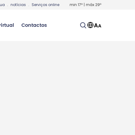
gua
.
notícias
.
Serviços online
min
17
º
|
máx
29
º
irtual
Contactos