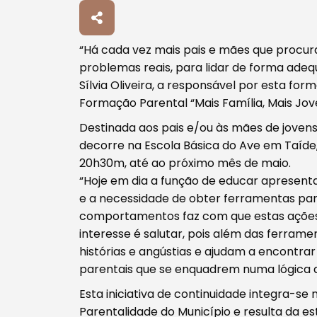
“Há cada vez mais pais e mães que procu
problemas reais, para lidar de forma adeq
Sílvia Oliveira, a responsável por esta fo
Procurar
Formação Parental “Mais Família, Mais Jove
Destinada aos pais e/ou às mães de jovens 
decorre na Escola Básica do Ave em Taíde
20h30m, até ao próximo mês de maio.
“Hoje em dia a função de educar apresent
Tipo de conteúdo
e a necessidade de obter ferramentas par
comportamentos faz com que estas ações
interesse é salutar, pois além das ferrame
histórias e angústias e ajudam a encontr
parentais que se enquadrem numa lógica d
Esta iniciativa de continuidade integra-se
Filtros
Parentalidade do Município e resulta da 