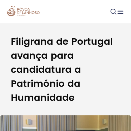
Filigrana de Portugal
Procurar
avança para
candidatura a
Património da
Tipo de conteúdo
Humanidade
Filtros